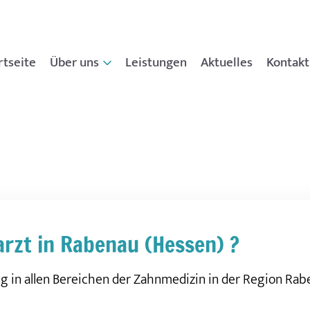
rtseite
Über uns
Leistungen
Aktuelles
Kontakt
Unsere Praxis
Professionelle
Zahnreinigung
Impressionen
rzt in Rabenau (Hessen) ?
ng in allen Bereichen der Zahnmedizin in der Region Rab